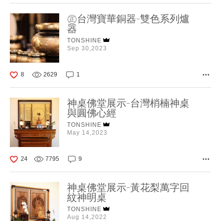
㊣台灣寶華銅器-雙色系列爐
器
TONSHINE
Sep 30,2023
8
2629
1
神桌佛堂展示-台灣梢楠神桌
與圓佛心經
TONSHINE
May 14,2023
24
7795
9
神桌佛堂展示-黃花梨萬字回
紋神明桌
TONSHINE
Aug 14,2022