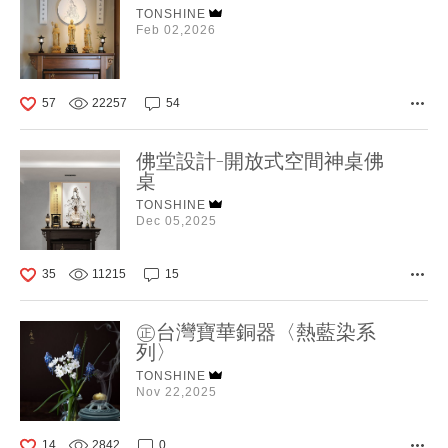
TONSHINE
Feb 02,2026
57
22257
54
佛堂設計-開放式空間神桌佛
桌
TONSHINE
Dec 05,2025
35
11215
15
㊣台灣寶華銅器〈熱藍染系
列〉
TONSHINE
Nov 22,2025
14
2842
0