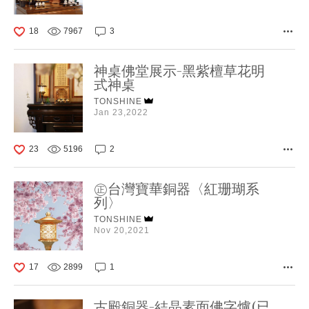
18
7967
3
神桌佛堂展示-黑紫檀草花明
式神桌
TONSHINE
Jan 23,2022
23
5196
2
㊣台灣寶華銅器〈紅珊瑚系
列〉
TONSHINE
Nov 20,2021
17
2899
1
古殿銅器-結晶素面佛字爐(已