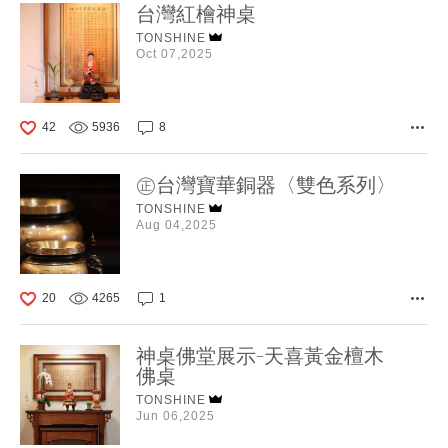
台灣紅檜神桌
TONSHINE
Oct 07,2025
42
5936
8
㊣台灣寶華銅器〈雙色系列〉
TONSHINE
Aug 04,2025
20
4265
1
神桌佛堂展示-天喜黃金檀木
佛桌
TONSHINE
Jun 06,2025