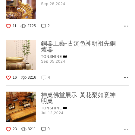
Sep 28,2024
11
2725
2
銅器工藝-古沉色神明祖先銅
爐器
TONSHINE
Sep 05,2024
16
3216
4
神桌佛堂展示-黃花梨如意神
明桌
TONSHINE
Jul 12,2024
23
8211
9