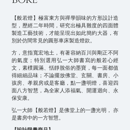
【般若燈】極富東方與禪學韻味的方形設計造
型，歷經二年時間，研究出極具難度的四面體
製造工藝技術，才能呈現出如此簡約大器，有
別於仿間常見的圓形車床製造燈款。
方，意指寬宏地土，有著容納百川與剛正不阿
的氣度；特別選用弘一大師書寫的般若心經
文，素樸圓滿、恬靜脫俗的墨寶，每一面都值
得細細品味；不論擺放佛堂、玄關、書房、小
孩房、孝親房或是客廳，點一盞明燈，喜迎四
面八方智慧，為全家人添福氣、開運迴向、永
保安康。
弘一大師【般若燈】是佛堂上的一盞光明， 亦
是書房中的一方智慧。