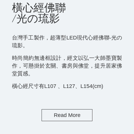
橫心經佛聯
/光の琉影
台灣手工製作，超薄型LED現代心經佛聯-光の
琉影。
時尚簡約無邊框設計，經文以弘一大師墨寶製
作，可懸掛於玄關、書房與佛堂，提升居家佛
堂質感。
橫心經尺寸有L107 、L127、L154(cm)
Read More