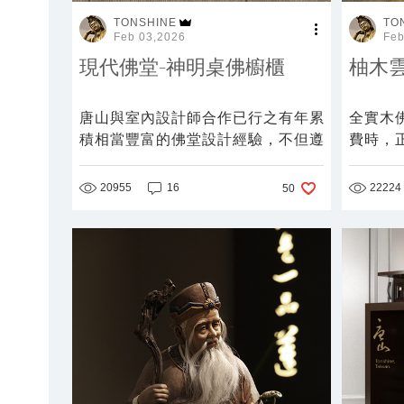
TONSHINE
TO
Feb 03,2026
Feb
現代佛堂-神明桌佛櫥櫃
柚木
唐山與室內設計師合作已行之有年累
全實木
積相當豐富的佛堂設計經驗，不但遵
費時，
循宗教傳統禮俗規矩，更善用材質特
漲冷縮
性讓佛堂與住家風格合為一體。
承。
20955
16
22224
50