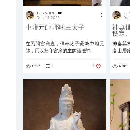
TONSHINE
TO
Dec 14,2025
Dec
中壇元帥 哪吒三太子
神桌
穩定
在民間宮廟裏，供奉太子爺為中壇元
神桌與
帥，用以把守宮廟的主帥護法神。
唐山居
空間需
6957
5
6785
7