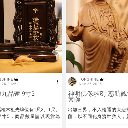
NSHINE
TONSHINE
 26,2025
Nov 25,2025
九品蓮 9寸2
神明佛像雕刻-慈航觀
菩薩
檀木祖先牌位有1尺2、1尺、
出離三界，不入輪迴的大悲
、7寸5，商品數量請以現貨為
薩，以不同化身濟世救人，
世間生靈。