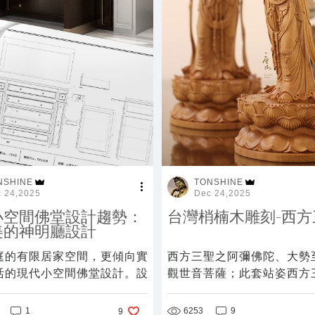
NSHINE
TONSHINE
 24,2025
Dec 24,2025
小空間佛堂設計趨勢：
台灣梢楠木雕刻-西方
美的神明廳設計
庭的有限居家空間，更傾向實
西方三聖之阿彌佛陀、大勢
活的現代小空間佛堂設計。設
觀世音菩薩；此套站姿西方
上不再侷限厚重的傳統風格，
尊訂購，同款其他尺寸需
合輕盈的東方元素和簡約色
製，歡迎洽詢。
1
6253
9
9