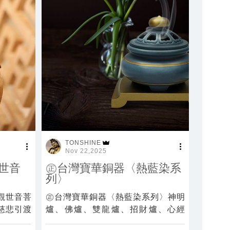
TONSHINE
Nov 22,2025
世音
㊣台灣寶華銅器〈熱藍染系
列〉
觀世音菩
㊣台灣寶華銅器〈熱藍染系列〉神明
慈悲引渡
爐、佛爐、雙龍爐、招財爐、心經
爐、蓮花爐、祖先爐、百壽爐、福祿