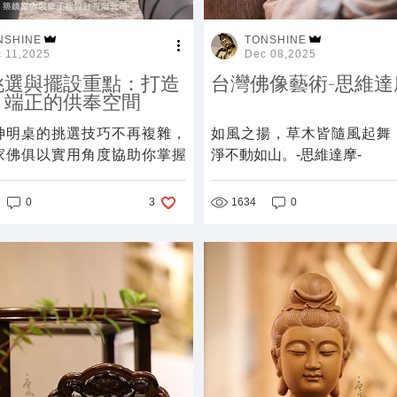
NSHINE
TONSHINE
 11,2025
Dec 08,2025
挑選與擺設重點：打造
台灣佛像藝術-思維達
、端正的供奉空間
神明桌的挑選技巧不再複雜，
如風之揚，草木皆隨風起舞
家佛俱以實用角度協助你掌握
淨不動如山。-思維達摩-
求、尺寸判斷與擺放重點。
0
1634
0
3