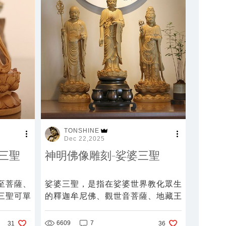
TONSHINE
Dec 22,2025
三聖
神明佛像雕刻-娑婆三聖
至菩薩、
娑婆三聖，是指在娑婆世界教化眾生
三聖可單
的釋迦牟尼佛、觀世音菩薩、地藏王
求均可訂
菩薩，是佛教娑婆世界三尊主要的
佛、菩薩。
6609
7
31
36