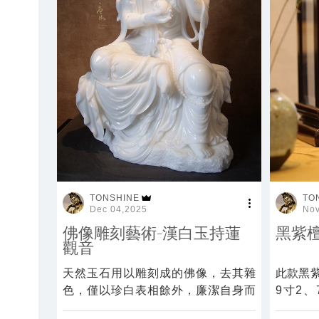
TONSHINE
TO
Dec 04,2025
Nov
佛像雕刻藝術-漢白玉持蓮
黑紫檀
觀音
天然玉石用以雕刻成的佛像，去其雜
此款黑紫
色，僅以珍白表相餘外，廉潔自身而
9寸2
莊嚴，輔以簡潔形體更能顯現玉石本
準。