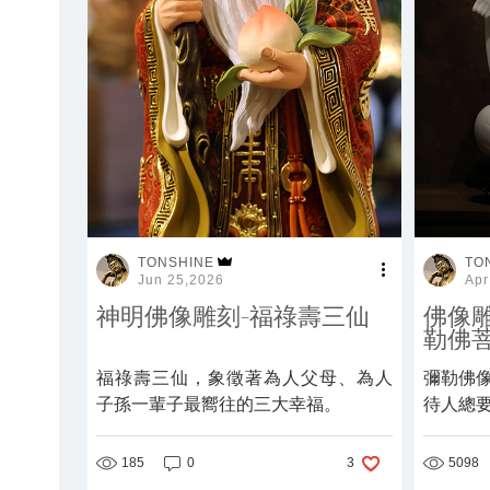
TONSHINE
TO
Jun 25,2026
Apr
神明佛像雕刻-福祿壽三仙
佛像
勒佛
福祿壽三仙，象徵著為人父母、為人
彌勒佛
子孫一輩子最嚮往的三大幸福。
待人總
185
0
5098
3