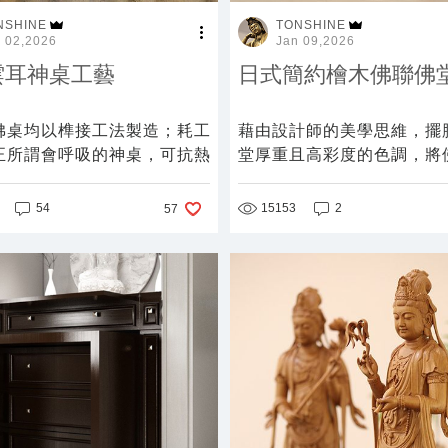
NSHINE
TONSHINE
 02,2026
Jan 09,2026
雲耳神桌工藝
日式簡約檜木佛聯佛
佛桌均以榫接工法製造；耗工
藉由設計師的美學思維，擺
正所謂會呼吸的神桌，可抗熱
堂厚重且高彩度的色調，將
能耐久不變形，才得以百年傳
融合於居家空間，以唐山檜
搭配室內空間的淺調無印風
54
15153
2
57
新優雅的日式簡約佛堂，和
平易近人。