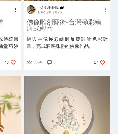
TONSHINE
Dec 28,2025
堂
佛像雕刻藝術-台灣極彩繪
唐式觀音
脫傳統佛
經與神像極彩繪師反覆討論色彩計
佛堂巧妙
畫，完成莊嚴殊勝的佛像作品。
木佛聯來
，打造清
5064
6
40
17
風淡雅且