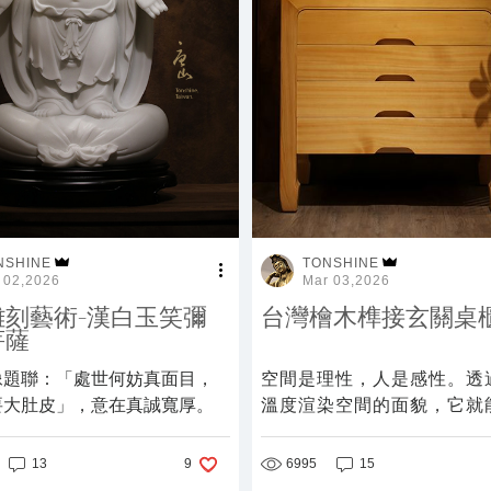
NSHINE
TONSHINE
 02,2026
Mar 03,2026
雕刻藝術-漢白玉笑彌
台灣檜木榫接玄關桌
菩薩
像題聯：「處世何妨真面目，
空間是理性，人是感性。透
要大肚皮」，意在真誠寬厚。
溫度渲染空間的面貌，它就
化就能感動人，滿足我們的
富了我們的生活。
13
6995
15
9