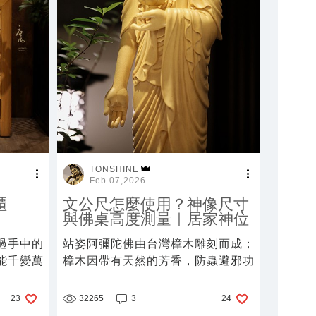
TONSHINE
Feb 07,2026
櫃
文公尺怎麼使用？神像尺寸
與佛桌高度測量｜居家神位
吉字
過手中的
站姿阿彌陀佛由台灣樟木雕刻而成；
能千變萬
樟木因帶有天然的芳香，防蟲避邪功
心靈也豐
用，是普遍神像雕刻常用之材料。
32265
3
23
24