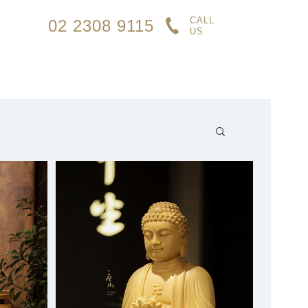
CALL
02 2308 9115
US