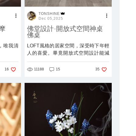
TONSHINE
Dec 05,2025
摩
佛堂設計-開放式空間神桌
佛桌
，唯我清
LOFT風格的居家空間，深受時下年輕
人的喜愛。畢竟開放式空間設計能減
少空間的壓迫感，這對都市寸土寸金
的建築空間來說確實是非常不錯的選
11188
15
16
35
擇，也能增加不同空間所營造出來的
層次感。