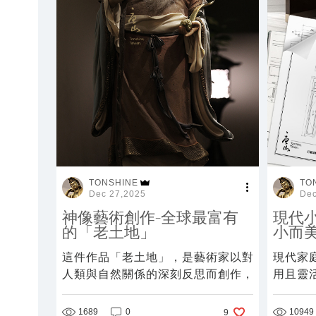
TONSHINE
TO
Dec 27,2025
Dec
神像藝術創作-全球最富有
現代
的「老土地」
小而
這件作品「老土地」，是藝術家以對
現代家
人類與自然關係的深刻反思而創作，
用且靈
看似信手捻來作品但實質是積累數十
計理念
年的技藝。
而是結
1689
0
10949
9