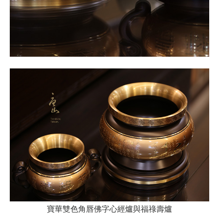
寶華雙色角唇佛字心經爐與福祿壽爐