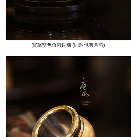
寶華雙色角唇銅爐 (同款也有圓唇)