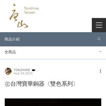
商品介紹
全商品
TONSHINE
Aug 04,2025
㊣台灣寶華銅器〈雙色系列〉