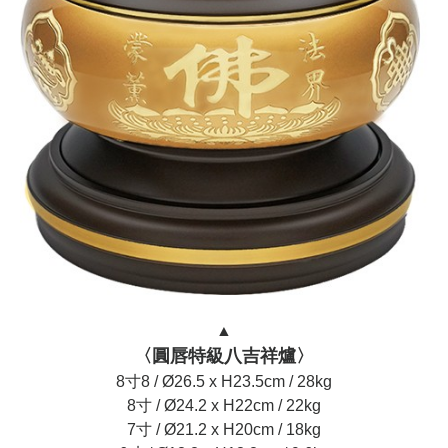
▲
〈圓唇特級八吉祥爐〉
8寸8 / Ø26.5 x H23.5cm / 28kg
8寸 / Ø24.2 x H22cm / 22kg
7寸 / Ø21.2 x H20cm / 18kg