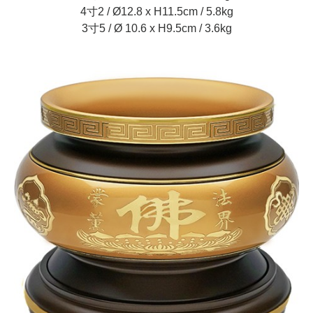
4寸2 / Ø12.8 x H11.5cm / 5.8kg
3寸5 / Ø 10.6 x H9.5cm / 3.6kg