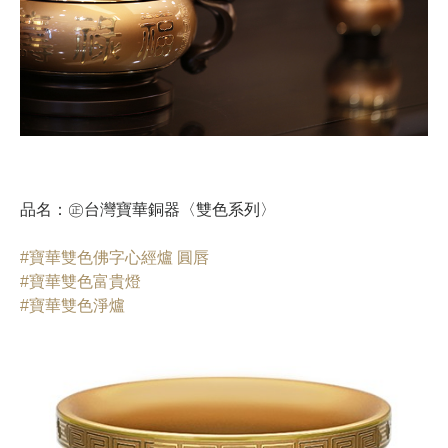
品名：㊣台灣寶華銅器〈雙色系列〉
#寶華雙色佛字心經爐 圓唇
#寶華雙色富貴燈
#寶華雙色淨爐