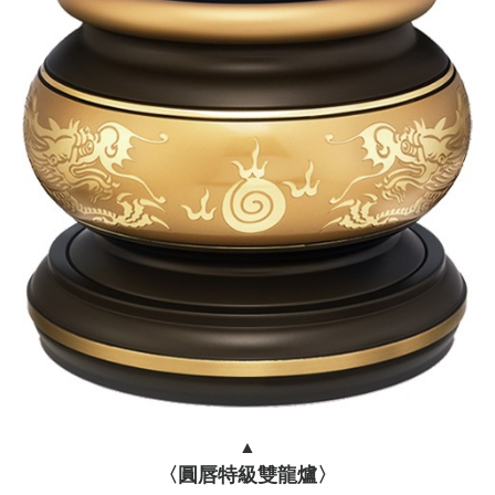
▲
〈圓唇特級雙龍爐〉