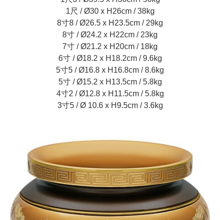
1尺 / Ø30 x H26cm / 38kg
8寸8 / Ø26.5 x H23.5cm / 29kg
8寸 / Ø24.2 x H22cm / 23kg
7寸 / Ø21.2 x H20cm / 18kg
6寸 / Ø18.2 x H18.2cm / 9.6kg
5寸5 / Ø16.8 x H16.8cm / 8.6kg
5寸 / Ø15.2 x H13.5cm / 5.8kg
4寸2 / Ø12.8 x H11.5cm / 5.8kg
3寸5 / Ø 10.6 x H9.5cm / 3.6kg