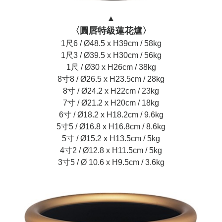
▲
〈圓唇特級蓮花爐〉
1尺6 / Ø48.5 x H39cm / 58kg
1尺3 / Ø39.5 x H30cm / 56kg
1尺 / Ø30 x H26cm / 38kg
8寸8 / Ø26.5 x H23.5cm / 28kg
8寸 / Ø24.2 x H22cm / 23kg
7寸 / Ø21.2 x H20cm / 18kg
6寸 / Ø18.2 x H18.2cm / 9.6kg
5寸5 / Ø16.8 x H16.8cm / 8.6kg
5寸 / Ø15.2 x H13.5cm / 5kg
4寸2 / Ø12.8 x H11.5cm / 5kg
3寸5 / Ø 10.6 x H9.5cm / 3.6kg