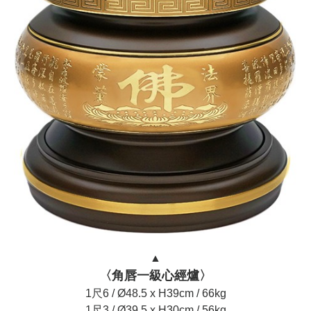
▲
〈角唇一級心經爐〉
1尺6 / Ø48.5 x H39cm / 66kg
1尺3 / Ø39.5 x H30cm / 56kg