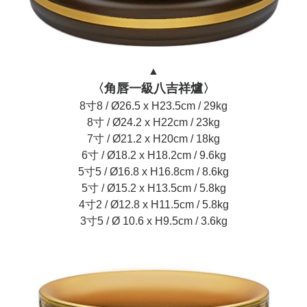
▲
〈角唇一級八吉祥爐〉
8寸8 / Ø26.5 x H23.5cm / 29kg
8寸 / Ø24.2 x H22cm / 23kg
7寸 / Ø21.2 x H20cm / 18kg
6寸 / Ø18.2 x H18.2cm / 9.6kg
5寸5 / Ø16.8 x H16.8cm / 8.6kg
5寸 / Ø15.2 x H13.5cm / 5.8kg
4寸2 / Ø12.8 x H11.5cm / 5.8kg
3寸5 / Ø 10.6 x H9.5cm / 3.6kg