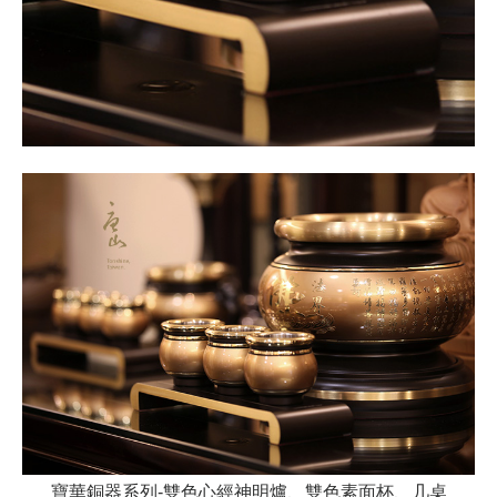
寶華銅器系列-雙色心經神明爐、雙色素面杯、几桌