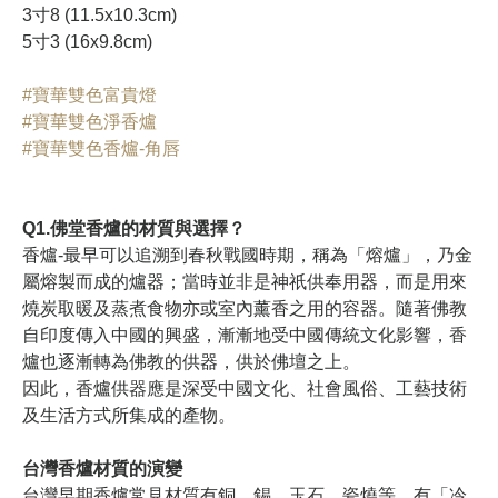
3寸8 (11.5x10.3cm)
5寸3 (16x9.8cm)
#寶華雙色富貴燈
#寶華雙色淨香爐
#寶華雙色香爐-角唇
Q1.佛堂香爐的材質與選擇？
香爐-最早可以追溯到春秋戰國時期，稱為「熔爐」，乃金
屬熔製而成的爐器；當時並非是神祇供奉用器，而是用來
燒炭取暖及蒸煮食物亦或室內薰香之用的容器。隨著佛教
自印度傳入中國的興盛，漸漸地受中國傳統文化影響，香
爐也逐漸轉為佛教的供器，供於佛壇之上。
因此，香爐供器應是深受中國文化、社會風俗、工藝技術
及生活方式所集成的產物。
台灣香爐材質的演變
台灣早期香爐常見材質有銅、錫、玉石、瓷燒等，有「冷