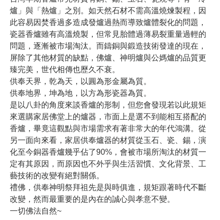
爐」與「熱爐」之別。如天然石材不需高溫燒煉製程，因
此容易因焚香過多造成發爐過熱而導致爐體裂化的問題，
瓷器香爐雖有高溫燒製，但常見胎體過薄易裂重量過輕的
問題，逐漸被市場淘汰。而鑄銅與鍛造技術發達的現在，
屏除了其他材質的缺點，佛爐、神明爐與公媽爐的品質更
臻完美，世代相傳也歷久不衰。
供奉天界，乾為天，以圓為形金屬為質。
供奉地界，坤為地，以方為形瓷器為質。
是以八卦的角度來談香爐的形制，但您會發現若以此規矩
來選購家居佛堂上的爐器，市面上是選不到能相互搭配的
香爐，畢竟這觀點與市場需求有著非常大的年代鴻溝。從
另一面向來看，家居供奉爐器的材質從玉石、瓷、錫，演
化至今銅器香爐幾乎佔了90%，會被市場所淘汰的材質一
定有其原因，而原因也不外乎與生活習慣、文化背景、工
藝技術的改變有絕對關係。
禮佛，供奉神明祭拜祖先是與時俱進，規矩跟著時代不斷
改變，然而最重要的是內在的誠心與孝意不變。
一切佛法自然~