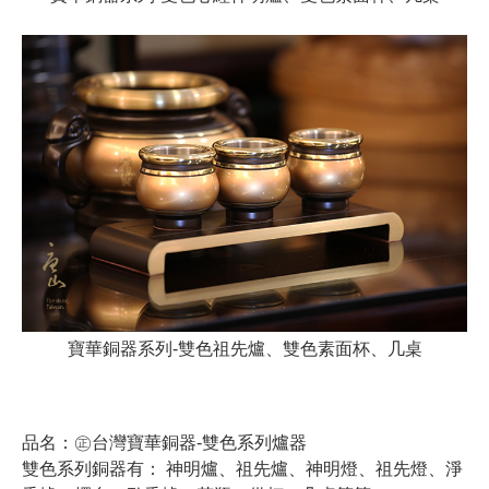
寶華銅器系列-雙色祖先爐、雙色素面杯、几桌
品名：㊣台灣寶華銅器-雙色系列爐器
雙色系列銅器有： 神明爐、祖先爐、神明燈、祖先燈、
淨