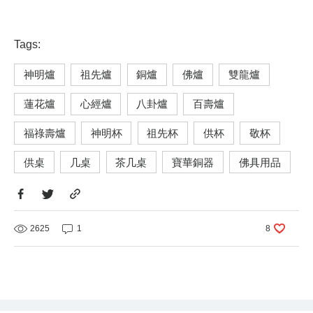
Tags:
神明爐
祖先爐
銅爐
佛爐
雙龍爐
蓮花爐
心經爐
八卦爐
百壽爐
福祿壽爐
神明杯
祖先杯
供杯
敬杯
供桌
几桌
茶几桌
寶華銅器
佛具用品
2625
1
8