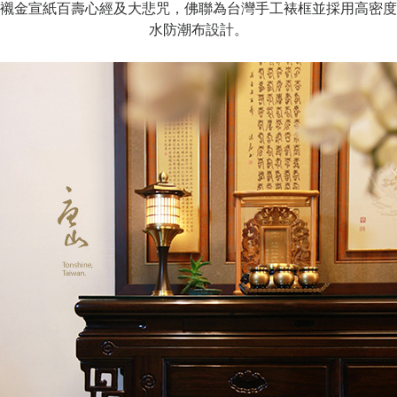
襯金宣紙百壽心經及大悲咒，佛聯為台灣手工裱框並採用高密度
水防潮布設計。