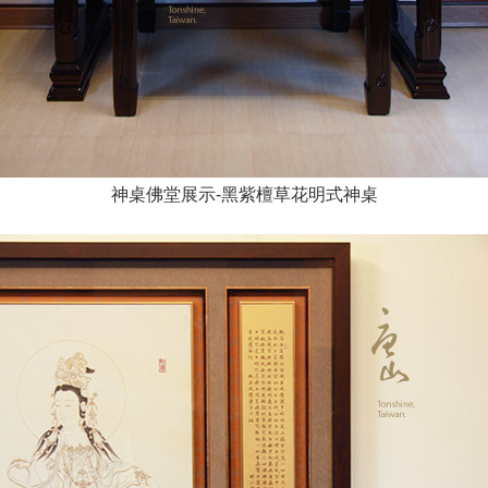
神桌佛堂展示-黑紫檀草花明式神桌