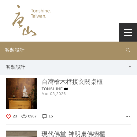
客製設計
客製設計
台灣檜木榫接玄關桌櫃
TONSHINE
Mar 03,2026
23
6987
15
現代佛堂-神明桌佛櫥櫃