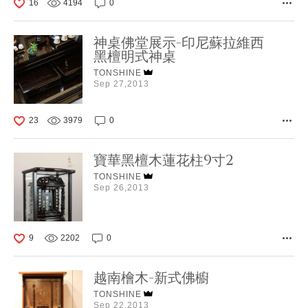
16
4194
0
神桌佛堂展示-印尼蘇拉維西
黑檀明式神桌
TONSHINE
Sep 27,2013
23
3979
0
寶華黑檀木蓮花柱9寸2
TONSHINE
Sep 26,2013
9
2202
0
越南檜木-新式佛櫥
TONSHINE
Sep 22,2013