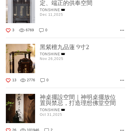
定、端正的供奉空間
TONSHINE
Dec 11,2025
3
6769
0
黑紫檀九品蓮 9寸2
TONSHINE
Nov 26,2025
13
2776
0
神桌擺設空間｜神明桌擺放位
置與禁忌，打造理想佛堂空間
TONSHINE
Oct 31,2025
26
101946
2