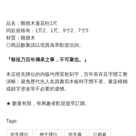
品名：雞翅木蓮花柱1尺
同款規格有：1尺2、1尺、9寸2、7寸5
材質：雞翅木
◎商品數量請以現貨為準歡迎洽詢。
『祭祖乃百年傳承之事，不可棄也。』
本店祖先牌位的內版均用雷射刻字，百年長存且字體工整
清晰；避免歷代先人名因書寫木板時字體不美、暈染模糊
或錯字塗改等不必要的遺憾。
★ 數量有限，有興趣者歡迎盡早訂購。
Tags:
祖先牌位
神主牌位
祖先龕
公媽龕