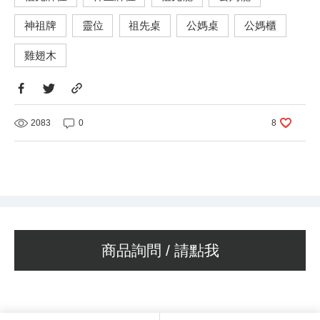
神祖牌
靈位
祖先桌
公媽桌
公媽櫃
雞翅木
2083
0
8
商品詢問 / 請點我