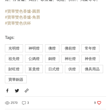
#寶華雙色香爐-圓唇
#寶華雙色香爐-角唇
#寶華雙色供杯
Tags:
光明燈
神明燈
佛燈
佛前燈
常年燈
祖先燈
公媽燈
銅燈
神社燈
神舍燈
財旺燈
富貴燈
日式燈
供燈
佛具用品
寶華銅器
2570
3
9