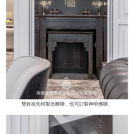
雙姓祖先特製光雕聯，也可訂製神明佛聯。