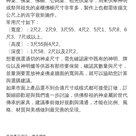
神桌、佛桌、佛櫥、公媽桌、祖先供桌等，用來供奉神明
或祭拜祖先的桌櫃佛櫥尺寸非常多，製作上也都需依循文
公尺上的吉字規矩施作。
常用尺寸如下：
〔寬度〕：2尺2、2尺9、3尺55、4尺2、5尺1、5尺8、6
尺3、7尺或以上。
〔高度〕：3尺55與4尺2。
〔深度〕：1尺58、2尺以及2尺2。
想要挑選適切的神桌尺寸，需先確認家中既有的神明、牌
位以及神明爐等供器有那些要保留，確認其數量與尺寸，
並量測要置放神桌佛桌牆面的寬與高，就可以協助您計算
與選購建議。
如果市面上產品選不到合適尺寸或樣式都可接受訂做，訂
製細節歡迎與我們進一步討論，供佛祭祖的神桌屬於世代
傳承的家具，建議事前做好規劃與溝通，才能在比例、風
格、材質與美感做到最完善的呈現。