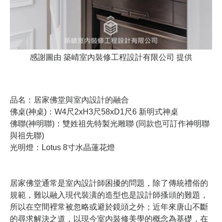
感謝圖由 築崝室內裝修工程設計有限公司 提供
品名：居家佛堂與室內設計的融合
佛桌(神桌)：W4尺2xH3尺58xD1尺6 新明式神桌
佛聯(神明聯)：雙姓祖先特製光雕聯 (同款也可訂作神明聯
與祖先聯)
光明燈：Lotus 8寸水晶蓮花燈
居家佛堂通常是室內設計師困擾的問題，除了傳統禮俗的
規範，難以融入現代裝潢的造型也是設計師搔頭的難題，
所以在空間裡常被忽略或避於鏡頭之外；近年來唐山不斷
的尋求解決之道，以現今室內裝修美學的概念為基礎，在