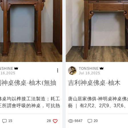
NSHINE
TONSHINE
 16,2025
Jul 16,2025
神桌佛桌-柚木(無抽
吉利神桌佛桌-柚木
佛桌均以榫接工法製造；耗工
唐山居家佛俱-神明桌神桌佛
正所謂會呼吸的神桌，可抗熱
藝 ｜ 有2尺2、2尺9、3尺6、
能耐久不變形，才得以百年傳
尺1，特殊尺寸也可訂作。
15
6647
20
28