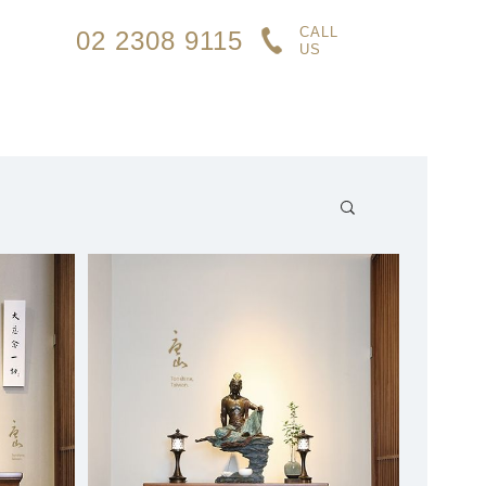
CALL
02 2308 9115
US