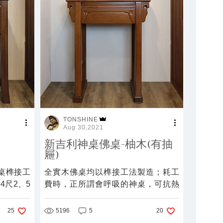
TONSHINE
Aug 30,2021
新吉利神桌佛桌-柚木(有抽
屜)
桌榫接工
全實木佛桌均以榫接工法製造；耗工
4尺2、5
費時，正所謂會呼吸的神桌，可抗熱
漲冷縮能耐久不變形，才得以百年傳
承。
5196
5
25
20