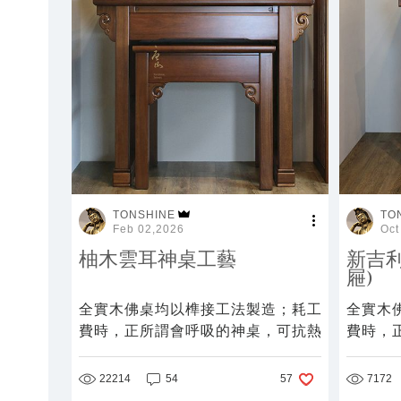
TONSHINE
TO
Feb 02,2026
Oct
柚木雲耳神桌工藝
新吉利
屜)
全實木佛桌均以榫接工法製造；耗工
全實木
費時，正所謂會呼吸的神桌，可抗熱
費時，
漲冷縮能耐久不變形，才得以百年傳
漲冷縮
承。
承。
22214
54
7172
57