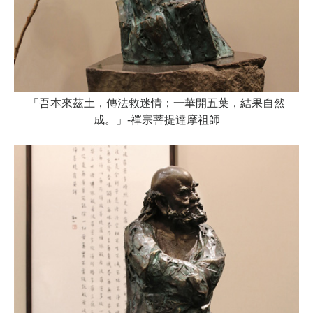
「吾本來茲土，傳法救迷情；一華開五葉，結果自然
成。」-禪宗菩提達摩祖師