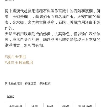
從中國漢代起就用這種石料製作宮殿中的石階和護欄，所
謂「玉砌朱欄」，華麗如玉而有名漢白玉。天安門前的華
表，金水橋，宮內的宮殿基座，石階，護欄均用漢白玉製
作的。
天然玉石用以雕刻成的佛像，去其雜色，僅以珍白表相餘
外，廉潔自身而莊嚴，輔以簡潔形體更能顯現玉石本身的
潔淨樸實，無相而有相。
#漢白玉佛祖
#漢白玉圓滿觀音
其他產品資訊：
神像訂製
、
佛像推薦
Tags:
神明佛桌
神明
神像
佛像
玉雕神像