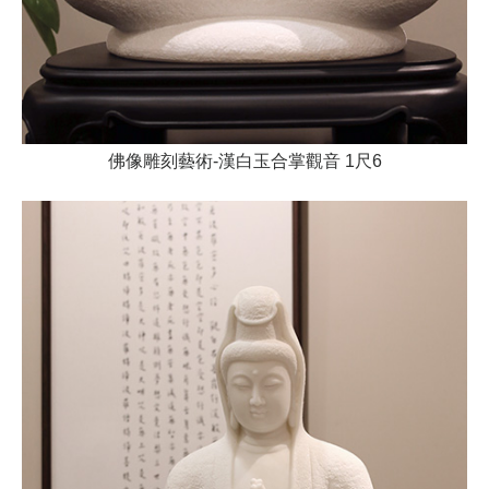
佛像雕刻藝術-漢白玉合掌觀音 1尺6