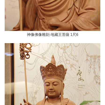
神像佛像雕刻-地藏王菩薩 1尺6