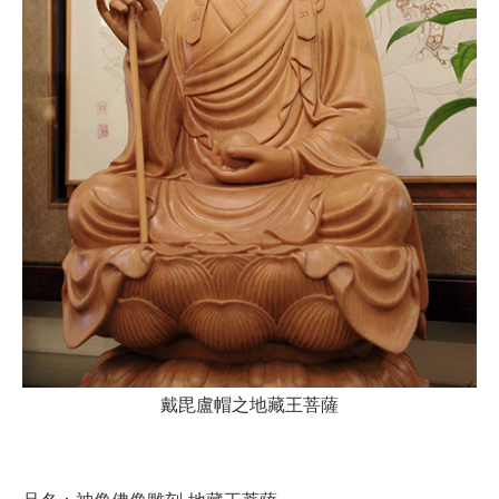
戴毘盧帽之地藏王菩薩