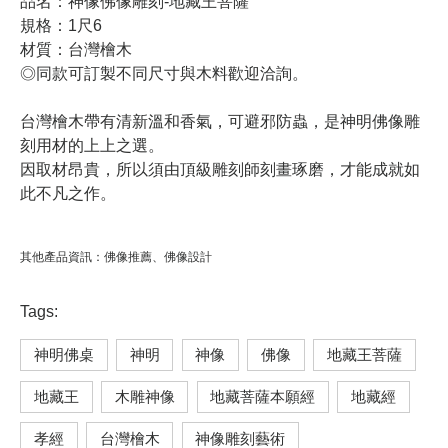
品名：神像佛像雕刻-地藏王菩薩
規格：1尺6
材質：台灣檜木
◎同款可訂製不同尺寸與木料歡迎洽詢。
台灣檜木帶有清新溫和香氣，可避邪防蟲，是神明佛像雕
刻用材的上上之選。
因取材昂貴，所以須由頂級雕刻師刻畫琢磨，才能成就如
此不凡之作。
其他產品資訊：
佛像推薦
、
佛像設計
Tags:
神明佛桌
神明
神像
佛像
地藏王菩薩
地藏王
木雕神像
地藏菩薩本願經
地藏經
孝經
台灣檜木
神像雕刻藝術