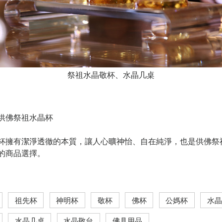
祭祖水晶敬杯、水晶几桌
供佛祭祖水晶杯
杯擁有潔淨透徹的本質，讓人心曠神怡、自在純淨，也是供佛祭
的商品選擇。
祖先杯
神明杯
敬杯
佛杯
公媽杯
水晶
水晶几桌
水晶敬台
佛具用品