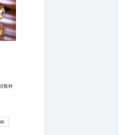
祖敬杯
杯