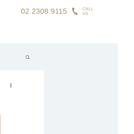
CALL
02 2308 9115
US