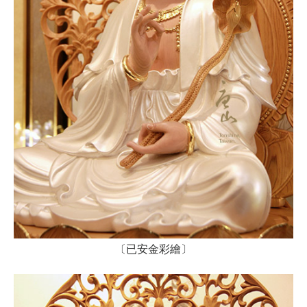
〔已安金彩繪〕