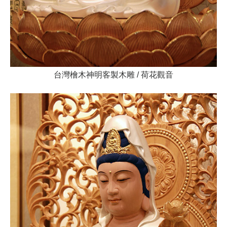
台灣檜木神明客製木雕 / 荷花觀音