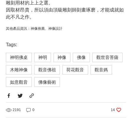
雕刻用材的上上之選。
因取材昂貴，所以須由頂級雕刻師刻畫琢磨，才能成就如
此不凡之作。
其他產品資訊：
神像推薦
、
神像設計
Tags:
神明佛桌
神明
神像
佛像
觀世音菩薩
木雕神像
觀音佛祖
荷花觀音
觀音媽
如意觀音
佛像藝術
2191
0
14