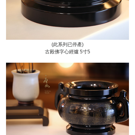
(此系列已停產)
古殿佛字心經爐 5寸5