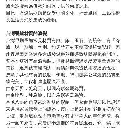
爐也逐漸轉為佛教的供器，供於佛壇之上。
因此，香爐供器應是深受中國文化、社會風俗、工藝技術
及生活方式所集成的產物。
台灣香爐材質的演變
台灣早期香爐常見材質有銅、錫、玉石、瓷燒等，有「冷
爐」與「熱爐」之別。如天然石材不需高溫燒煉製程，因
此容易因焚香過多造成發爐過熱而導致爐體裂化的問題，
瓷器香爐雖有高溫燒製，但常見胎體過薄易裂重量過輕的
問題，逐漸被市場淘汰。而鑄銅與鍛造技術發達的現在，
屏除了其他材質的缺點，佛爐、神明爐與公媽爐的品質更
臻完美，世代相傳也歷久不衰。
供奉天界，乾為天，以圓為形金屬為質。
供奉地界，坤為地，以方為形瓷器為質。
是以八卦的角度來談香爐的形制，但您會發現若以此規矩
來選購家居佛堂上的爐器，市面上是選不到能相互搭配的
香爐，畢竟這觀點與市場需求有著非常大的年代鴻溝。從
另一面向來看，家居供奉爐器的材質從玉石、瓷、錫，演