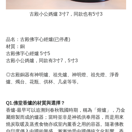
古殿小公媽爐 3寸7，同款也有5寸3
品名：古殿佛字心經爐(已停產)
材質：銅
古殿佛字心經爐 5寸5
古殿小公媽爐，同款有3寸7，5寸3
◎古殿銅器有神明爐、祖先爐、神明燈、祖先燈、淨香
爐、燭台、花瓶、供杯、几桌等等。
Q1.佛堂香爐的材質與選擇？
香爐-最早可以追溯到春秋戰國時期，稱為「熔爐」，乃金
屬熔製而成的爐器；當時並非是神祇供奉用器，而是用來
燒炭取暖及蒸煮食物亦或室內薰香之用的容器。隨著佛教
自印度傳入中國的興盛，漸漸地受中國傳統文化影響，香