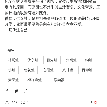
化至今銅器香爐幾乎佔了90%，會被市場所淘汰的材質一
定有其原因，而原因也不外乎與生活習慣、文化背景、工
藝技術的改變有絕對關係。
禮佛，供奉神明祭拜祖先是與時俱進，規矩跟著時代不斷
改變，然而最重要的是內在的誠心與孝意不變。
一切佛法自然~
Tags:
神明爐
佛字爐
祖先爐
公媽爐
銅爐
佛爐
蓮花爐
心經爐
八卦爐
百壽爐
素面爐
福祿壽爐
古殿銅器
1883
2
9