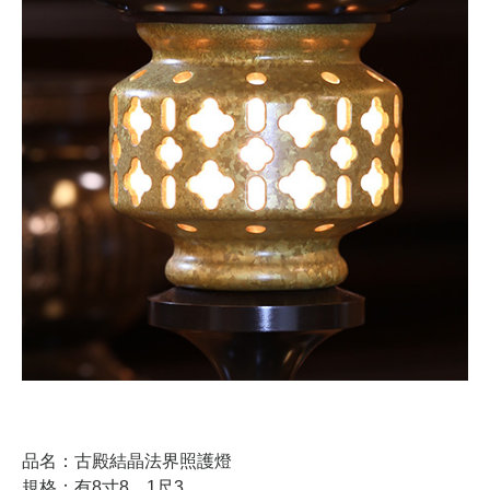
品名：古殿結晶法界照護燈
規格：有8寸8、1尺3