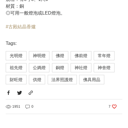
材質：銅
◎可用一般燈泡或LED燈泡。
#古殿結晶香爐
Tags:
光明燈
神明燈
佛燈
佛前燈
常年燈
祖先燈
公媽燈
銅燈
神社燈
神舍燈
財旺燈
供燈
法界照護燈
佛具用品
1951
0
7