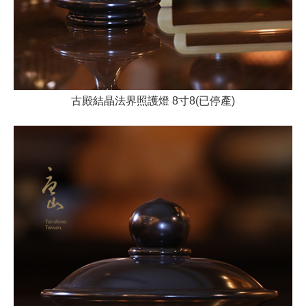
古殿結晶法界照護燈 8寸8(已停產)