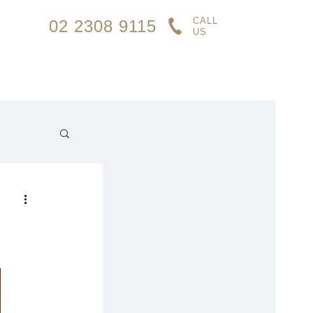
CALL
02 2308 9115
US