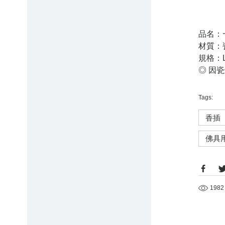
品名：
材質：
規格：L
◎ 因
Tags:
香插
佛具
1982