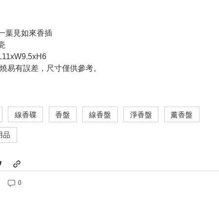
一葉見如來香插
瓷
11xW9.5xH6
瓷燒易有誤差，尺寸僅供參考。
線香碟
香盤
線香盤
淨香盤
薰香盤
用品
0